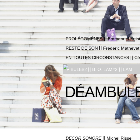
|
|
PROLÉGOMÈNES
Emmanuel Bulo
|
|
RESTE DE SON
Frédéric Mathevet
|
|
EN TOUTES CIRCONSTANCES
Cél
|
|
|
|
FIBULE#2
B. O. LAM#2
LAM
DÉAMBUL
|
|
DÉCOR SONORE
Michel Risse