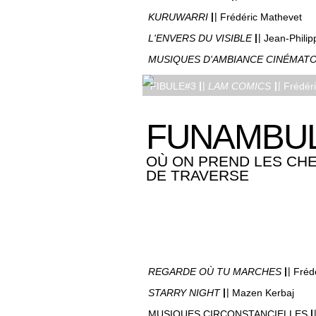
|
|
KURUWARRI
Frédéric Mathevet
|
|
L'ENVERS DU VISIBLE
Jean-Philip
MUSIQUES D'AMBIANCE CINÉMAT
|
|
|
|
FIBULE#3
LAM COMICS
Frédér
FUNAMBU
OÙ ON PREND LES CH
DE TRAVERSE
|
|
REGARDE OÙ TU MARCHES
Fréd
|
|
STARRY NIGHT
Mazen Kerbaj
|
MUSIQUES CIRCONSTANCIELLES