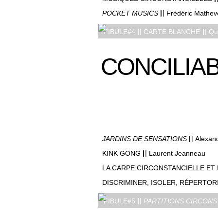
|
|
POCKET MUSICS
Frédéric Mathev
|
|
|
|
FIBULE#4
CARTE BLANCHE
Qu
CONCILIA
|
|
JARDINS DE SENSATIONS
Alexan
|
|
KINK GONG
Laurent Jeanneau
LA CARPE CIRCONSTANCIELLE ET 
DISCRIMINER, ISOLER, RÉPERTOR
|
|
FIBULE#5
PARTITIONS CIRCONS