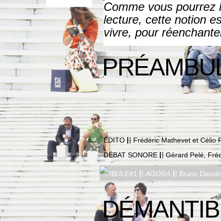
Comme vous pourrez le
lecture, cette notion e
vivre, pour réenchante
PRÉAMBU
|
|
ÉDITO
Frédéric Mathevet et Célio P
|
|
DÉBAT SONORE
Gérard Pelé, Fréd
|
|
|
|
FIBULE#1
AGORA
Bruno Dieudon
DÉMANTIB